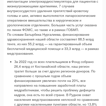
имплантации электрокардиостимулятора для пациентов с
жизнеугрожающими аритмиями, 7 случаев
внутрисосудистого удаления препятствий кровотоку
головы и шеи, активно выполняются лапароскопические
оперативное вмешательства в хирургическом и
урологическом отделениях. Большая часть услуг оказана
по линии ФОМС, но также и в рамках ГОБМП.
По словам Батырбека Нургалиева, финансирование
здравоохранения нашей области составляет 88,5 млрд
тенге, из них 55,2 млрд — на гарантированный объем
бесплатной медицинской помощи и 33,3 млрд — в рамках
медстрахования.
За 2022 год со всех плательщиков в Фонд собрано
26,4 млрд от Костанайской области, наш регион
тратит больше за счет других регионов-доноров. По
сравнению с прошлым годом объем
финансирования увеличен почти на 20%, все
направлено на повышение заработной платы
медработникам, чтобы решить проблему дефицита
кадров, она есть по всей стране. В Рудном охват
населения медстрахованием неплохой по сравнению
с другими населенными пунктами области, но 13,8%