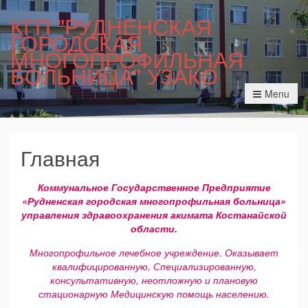
КГП "РУДНЕНСКАЯ
ГОРОДСКАЯ
МНОГОПРОФИЛЬНАЯ
БОЛЬНИЦА" УЗАКО
Menu
Главная
Коммунальное Государственное Предприятие
«Рудненская городская многопрофильная больница»
управления здравоохранения акимата Костанайской
области.
Многопрофильное лечебное учреждение. Оказывает
квалифицированную, Специализированную,
консультативную, неотложную и плановую
стационарную Медицинскую помощь населению.