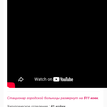
Стационар городской больницы развернут на
511 коек
.
Хирургическое отделение :
41 койки