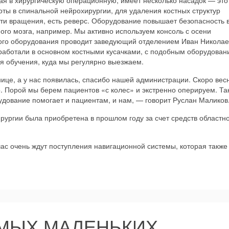
ая в хирургическую операционную, имеет несколько насадок — это
оты в спинальной нейрохирургии, для удаления костных структур
сти вращения, есть реверс. Оборудование повышает безопасность 
ого мозга, например. Мы активно используем консоль с осени
ого оборудования проводит заведующий отделением Иван Николае
работали в основном костными кусачками, с подобным оборудован
я обучения, куда мы регулярно выезжаем.
нице, а у нас появилась, спасибо нашей администрации. Скоро вес
ло. Порой мы берем пациентов «с колес» и экстренно оперируем. Та
дование помогает и пациентам, и нам, — говорит Руслан Маликов
рургии была приобретена в прошлом году за счет средств областн
ас очень ждут поступления навигационной системы, которая также
АМЫХ МАЛЕНЬКИХ