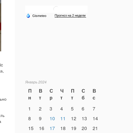
ic
а,
Январь 2024
П
В
С
Ч
П
С
В
н
т
р
т
т
б
с
льно
1
2
3
4
5
6
7
ать
8
9
10
11
12
13
14
а
15
16
17
18
19
20
21