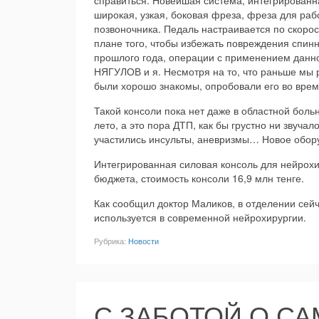
справиться. Новейшая система, интегрированн
широкая, узкая, боковая фреза, фреза для раб
позвоночника. Педаль настраивается по скоро
плане того, чтобы избежать повреждения спинн
прошлого года, операции с применением данн
НЯГУЛОВ и я. Несмотря на то, что раньше мы 
были хорошо знакомы, опробовали его во врем
Такой консоли пока нет даже в областной боль
лето, а это пора ДТП, как бы грустно ни звуча
участились инсульты, аневризмы… Новое обору
Интегрированная силовая консоль для нейрохи
бюджета, стоимость консоли 16,9 млн тенге.
Как сообщил доктор Маликов, в отделении сейч
используется в современной нейрохирургии.
Рубрика:
Новости
С ЗАБОТОЙ О С