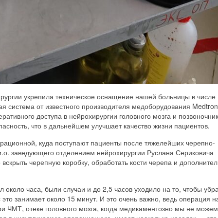
ирургии укрепила техническое оснащение нашей больницы в числе
я система от известного производителя медоборудования Medtron
еративного доступа в нейрохирургии головного мозга и позвоночник
пасность, что в дальнейшем улучшает качество жизни пациентов.
ерационной, куда поступают пациенты после тяжелейших черепно-
м и.о. заведующего отделением нейрохирургии Руслана Сериковича
вскрыть черепную коробку, обработать кости черепа и дополните
 около часа, были случаи и до 2,5 часов уходило на то, чтобы убр
 это занимает около 15 минут. И это очень важно, ведь операция н
ри ЧМТ, отеке головного мозга, когда медикаментозно мы не можем