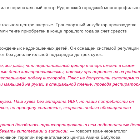
пил в перинатальный центр Рудненской городской многопрофильно
атальном центре впервые. Транспортный инкубатор производства
млн тенге приобретен в конце прошлого года за счет средств
орожденных недоношенных детей. Он оснащен системой регуляции
т без дополнительной подзарядки до трех суток.
е, мы рады, что перинатальный центр теперь имеет в своем
ые дети кислородозависимы, потому при переносе их из родзал
непрерывную подачу кислорода. Плюс не допустить гипотермию
малышей на руках, в специальной пленке, проводя респиратор
кувез. Наш кувез без аппарата ИВЛ, но наши потребности он
увез, по принципу «палатки», скорость подачи обогащенного
кратно доводилось транспортировать в нем недоношенных дет
збежать гипотермии и гипоксии,
— говорит врач-неонатолог
нсивной терапии перинатального центра Амина Бабулова.