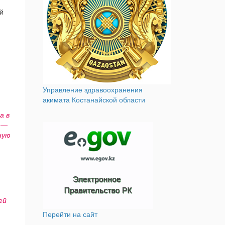
й
Управление здравоохранения
акимата Костанайской области
а в
 —
ную
ей
Перейти на сайт