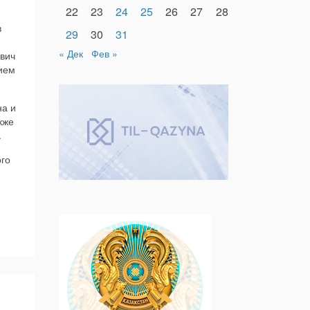
22
23
24
25
26
27
28
в
29
30
31
« Дек
Фев »
вич
ием
на и
кже
.
ого