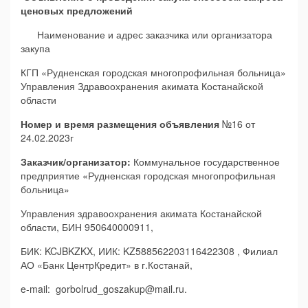
ценовых предложений
Наименование и адрес заказчика или организатора
закупа
КГП «Рудненская городская многопрофильная больница»
Управления Здравоохранения акимата Костанайской
области
Номер и время размещения объявления
№16 от
24.02.2023г
Заказчик/организатор:
Коммунальное государственное
предприятие «Рудненская городская многопрофильная
больница»
Управления здравоохранения акимата Костанайской
области, БИН 950640000911,
БИК: KCJBKZKX, ИИК: KZ588562203116422308 , Филиал
АО «Банк ЦентрКредит» в г.Костанай,
e-mail: gorbolrud_goszakup@mail.ru.