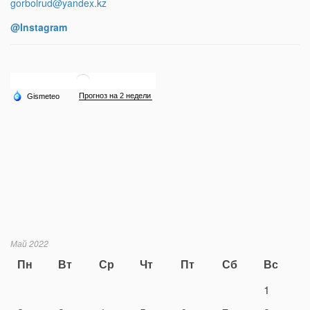
gorbolrud@yandex.kz
@Instagram
Май 2022
Пн
Вт
Ср
Чт
Пт
Сб
Вс
1