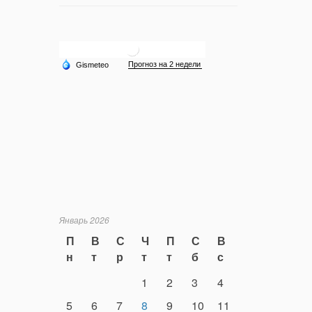
Январь 2026
П
В
С
Ч
П
С
В
н
т
р
т
т
б
с
1
2
3
4
5
6
7
8
9
10
11