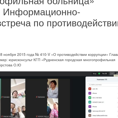
рофильная больница»
ь Информационно-
встреча по противодейств
18 ноября 2015 года № 410-V «О противодействии коррупции» Глава
 юрисконсульт КГП «Рудненская городская многопрофильная
ёрстова О.Ю