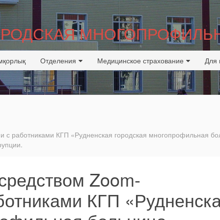
ГОРОДСКАЯ МНОГОПРОФИЛЬ
мқорлық
Отделения
Медицинское страхование
Для 
ии с работниками КГП «Рудненская городская многопрофильная б
рупции.
осредством Zoom-
ботниками КГП «Рудненск