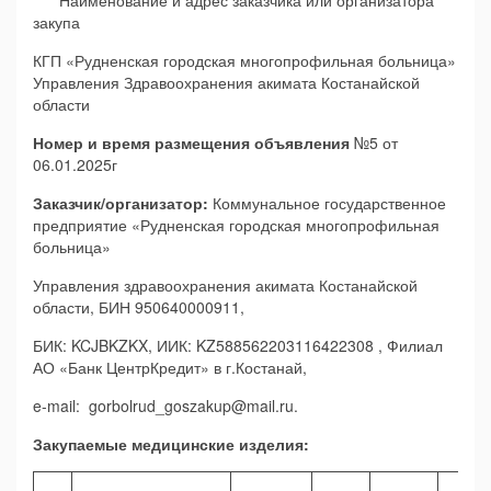
Наименование и адрес заказчика или организатора
закупа
КГП «Рудненская городская многопрофильная больница»
Управления Здравоохранения акимата Костанайской
области
Номер и время размещения объявления
№5 от
06.01.2025г
Заказчик/организатор:
Коммунальное государственное
предприятие «Рудненская городская многопрофильная
больница»
Управления здравоохранения акимата Костанайской
области, БИН 950640000911,
БИК: KCJBKZKX, ИИК: KZ588562203116422308 , Филиал
АО «Банк ЦентрКредит» в г.Костанай,
e-mail: gorbolrud_goszakup@mail.ru.
Закупаемые медицинские изделия: