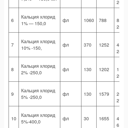
200,
Кальция хлорид
6
фл
1060
788
835
1% — 150,0
280,
Кальция хлорид
7
фл
370
1252
463
10% -150,
240,
Кальция хлорид
8
фл
130
1202
156
2% -250,0
260,
Кальция хлорид
9
фл
130
1579
205
5% -250,0
270,
Кальция хлорид
10
фл
30
1655
49
5%-400,0
650,