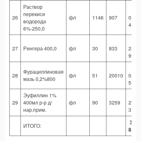
Раствор
перекиси
26
фл
1146
907
039
водорода
422,
6%-250,0
27
Рингера 400,0
фл
30
833
24
990,
Фурациллиновая
28
фл
51
20010
020
мазь 0,2%800
510,
Эуфиллин 1%
29
400мл р-р д/
фл
90
3259
293
нар.прим.
310,
35 3
ИТОГО:
850,