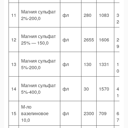
Магния сульфат
11
фл
280
1083
303
2%-200,0
240,
Магния сульфат
12
фл
2655
1606
263
25% — 150,0
930,
Магния сульфат
13
фл
130
1331
173
5%-200,0
030,
Магния сульфат
14
фл
30
1570
47
5%-400,0
100,
М-ло
15
вазелиновое
фл
2300
709
630
10,0
700,