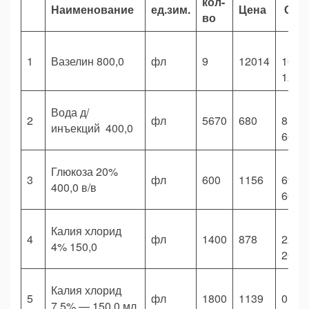
кол-
Наименование
ед.зим.
Цена
Сум
во
1
Вазелин 800,0
фл
9
12014
108
126,
Вода д/
2
фл
5670
680
855
инъекций 400,0
600,
Глюкоза 20%
3
фл
600
1156
693
400,0 в/в
600,
Калия хлорид
4
фл
1400
878
229
4% 150,0
200,
Калия хлорид
5
фл
1800
1139
050
7,5% — 150,0 мл