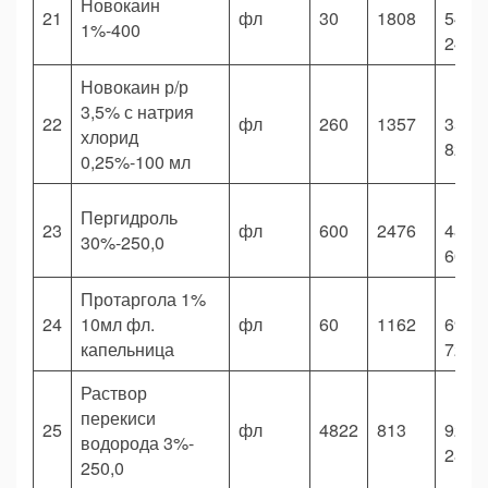
Новокаин
21
фл
30
1808
54
1%-400
240,
Новокаин р/р
3,5% с натрия
22
фл
260
1357
352
хлорид
820,
0,25%-100 мл
Пергидроль
23
фл
600
2476
485
30%-250,0
600,
Протаргола 1%
24
10мл фл.
фл
60
1162
69
капельница
720,
Раствор
перекиси
25
фл
4822
813
920
водорода 3%-
286,
250,0