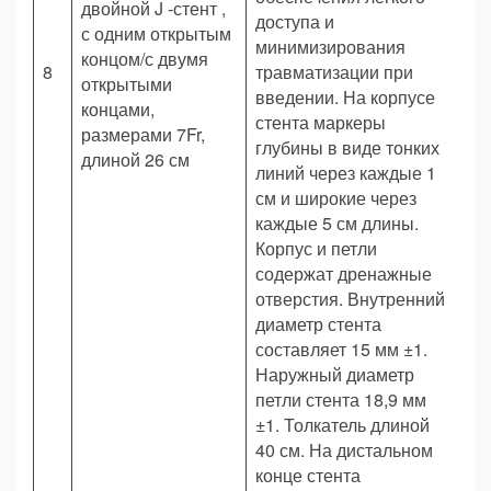
двойной J -стент ,
доступа и
с одним открытым
минимизирования
концом/с двумя
8
травматизации при
Ш
открытыми
введении. На корпусе
концами,
стента маркеры
размерами 7Fr,
глубины в виде тонких
длиной 26 см
линий через каждые 1
см и широкие через
каждые 5 см длины.
Корпус и петли
содержат дренажные
отверстия. Внутренний
диаметр стента
составляет 15 мм ±1.
Наружный диаметр
петли стента 18,9 мм
±1. Толкатель длиной
40 см. На дистальном
конце стента