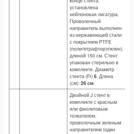
конце стента
установлена
нейлоновая лигатура.
Проволочный
направитель выполнен
из нержавеющей стали
с покрытием PTFE
(политетрафторэтилен),
длиной 150 см. Стент
упакован стерильно в
комплекте. Диаметр
стента (Fr)
6
. Длина
(см):
26 см
.
Двойной J стент в
комплекте с красным
или фиолетовым
толкателем,
проволочным зеленым
направителем (один