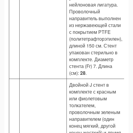
нейлоновая лигатура.
Проволочный
направитель выполнен
из нержавеющей стали
с покрытием PTFE
(политетрафторэтилен),
длиной 150 см. Стент
упакован стерильно в
комплекте. Диаметр
стента (Fr) 7. Длина
(см):
28
.
Двойной J стент в
комплекте с красным
или фиолетовым
толкателем,
проволочным зеленым
направителем (один
конец мягкий, другой
конец жесткий) и двумя