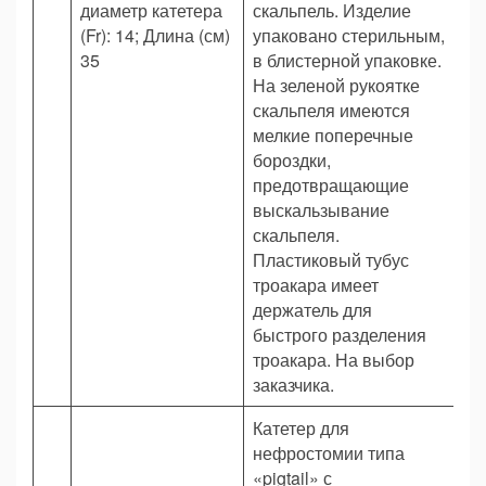
диаметр катетера
скальпель. Изделие
(Fr): 14; Длина (см)
упаковано стерильным,
35
в блистерной упаковке.
На зеленой рукоятке
скальпеля имеются
мелкие поперечные
бороздки,
предотвращающие
выскальзывание
скальпеля.
Пластиковый тубус
троакара имеет
держатель для
быстрого разделения
троакара. На выбор
заказчика.
Катетер для
нефростомии типа
«pigtail» с