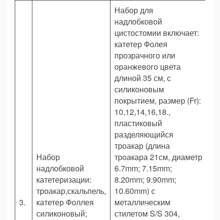
Набор для
надлобковой
цистостомии включает:
катетер Фолея
прозрачного или
оранжевого цвета
длиной 35 см, с
силиконовым
покрытием, размер (Fr):
10,12,14,16,18.,
пластиковый
разделяющийся
троакар (длина
Набор
троакара 21см, диаметр
надлобковой
6.7mm; 7.15mm;
катетеризации:
8.20mm; 9.90mm;
троакар,скальпель,
10.60mm) с
3.
катетер Фоллея
металлическим
шт
силиконовый;
стилетом S/S 304,