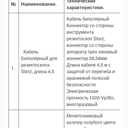
Технические
Ед
№
Наименование.
характеристики.
Из
Кабель биполярный
Коннектор со стороны
инструмента
резектоскоп Storz,
коннектор со стороны
Кабель
аппарата трех пиновый
Биполярный для
коннектор 28,58мм.
ш
резектоскопа
Длина кабеля 4,5 м с
1.
Storz, длина 4,5
защитой от перегиба и
оранжевой полосой
безопасности
Электрическая
прочность 1000 Vp/Вп,
многоразовый
Мочеточниковый
катетер голубого цвета