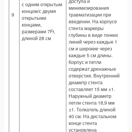
доступа и
с одним открытым
минимизирования
концом/с двумя
9
травматизации при
Ш
открытыми
введении. На корпусе
концами,
стента маркеры
размерами 7Fr,
глубины в виде тонких
длиной 28 см
линий через каждые 1
см и широкие через
каждые 5 см длины.
Корпус и петли
содержат дренажные
отверстия. Внутренний
диаметр стента
составляет 15 мм ±1.
Наружный диаметр
петли стента 18,9 мм
±1. Толкатель длиной
40 см. На дистальном
конце стента
установлена