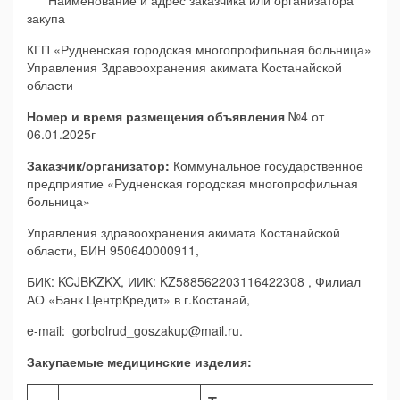
Наименование и адрес заказчика или организатора
закупа
КГП «Рудненская городская многопрофильная больница»
Управления Здравоохранения акимата Костанайской
области
Номер и время размещения объявления
№4 от
06.01.2025г
Заказчик/организатор:
Коммунальное государственное
предприятие «Рудненская городская многопрофильная
больница»
Управления здравоохранения акимата Костанайской
области, БИН 950640000911,
БИК: KCJBKZKX, ИИК: KZ588562203116422308 , Филиал
АО «Банк ЦентрКредит» в г.Костанай,
e-mail: gorbolrud_goszakup@mail.ru.
Закупаемые медицинские изделия: