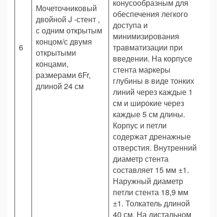
конусообразным для
Мочеточниковый
обеспечения легкого
двойной J -стент ,
доступа и
с одним открытым
минимизирования
концом/с двумя
6
травматизации при
Ш
открытыми
введении. На корпусе
концами,
стента маркеры
размерами 6Fr,
глубины в виде тонких
длиной 24 см
линий через каждые 1
см и широкие через
каждые 5 см длины.
Корпус и петли
содержат дренажные
отверстия. Внутренний
диаметр стента
составляет 15 мм ±1.
Наружный диаметр
петли стента 18,9 мм
±1. Толкатель длиной
40 см. На дистальном