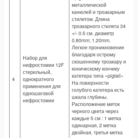
металлической
канюлей и троакарным
стилетом. Длина
троакарного стилета 34
+/- 0.5 см. диаметр
0.80mm; 1.20mm.
Легкое проникновение
благодаря острому
Набор для
скошенному троакару и
нефростомии 12F
коническому кончику
стерильный,
катетера типа «pigtail»
4
однократного
шт
На поверхности
применения для
голубого катетера есть
одношаговой
шкала глубины.
нефростомии
Расположение меток
черного цвета через
каждые 5 см : 1 метка
одинарная, 2 метка
двойная, третья метка