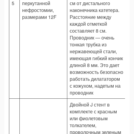
5
перкутанной
см от дистального
ш
нефростомии,
наконечника катетера.
размерами 12F
Расстояние между
каждой отметкой
составляет 8 см.
Проводник — очень
тонкая трубка из
нержавеющей стали,
имеющая гибкий кончик
длиной 8 мм. Это дает
возможность безопасно
работать дилататором
с кожухом, надетым на
проводник
Двойной J стент в
комплекте с красным
или фиолетовым
толкателем,
проволочным зеленым