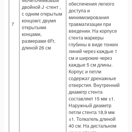
Мочеточниковый
обеспечения легкого
двойной J -стент ,
доступа и
с одним открытым
минимизирования
концом/с двумя
7
травматизации при
Ш
открытыми
введении. На корпусе
концами,
стента маркеры
размерами 6Fr,
глубины в виде тонких
длиной 26 см
линий через каждые 1
см и широкие через
каждые 5 см длины.
Корпус и петли
содержат дренажные
отверстия. Внутренний
диаметр стента
составляет 15 мм ±1.
Наружный диаметр
петли стента 18,9 мм
±1. Толкатель длиной
40 см. На дистальном