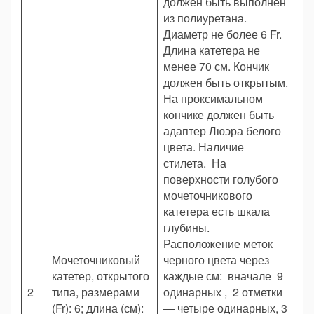
должен быть выполнен
из полиуретана.
Диаметр не более 6 Fr.
Длина катетера не
менее 70 см. Кончик
должен быть открытым.
На проксимальном
кончике должен быть
адаптер Люэра белого
цвета. Наличие
стилета. На
поверхности голубого
мочеточникового
катетера есть шкала
глубины.
Расположение меток
Мочеточниковый
черного цвета через
катетер, открытого
каждые см: вначале 9
2
типа, размерами
одинарных , 2 отметки
Шт
(Fr): 6; длина (см):
— четыре одинарных, 3