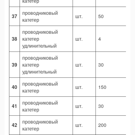
катетер
проводниковый
37
шт.
50
4
катетер
проводниковый
38
катетер
шт.
4
2
удлинительный
проводниковый
39
катетер
шт.
30
1
удлинительный
проводниковый
40
шт.
150
3
катетер
проводниковый
41
шт.
30
9
катетер
проводниковый
42
шт.
200
4
катетер