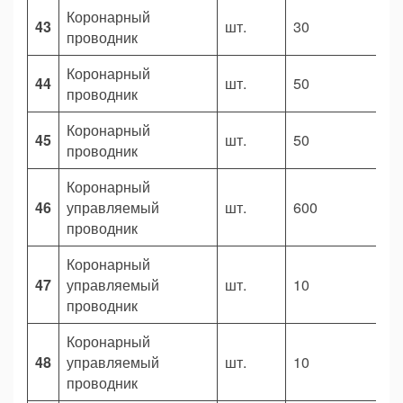
Коронарный
43
шт.
30
5
проводник
Коронарный
44
шт.
50
5
проводник
Коронарный
45
шт.
50
5
проводник
Коронарный
46
управляемый
шт.
600
4
проводник
Коронарный
47
управляемый
шт.
10
1
проводник
Коронарный
48
управляемый
шт.
10
7
проводник