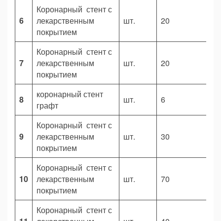
Коронарный стент с
6
лекарственным
шт.
20
1
покрытием
Коронарный стент с
7
лекарственным
шт.
20
2
покрытием
коронарный стент
8
шт.
6
5
графт
Коронарный стент с
9
лекарственным
шт.
30
2
покрытием
Коронарный стент с
10
лекарственным
шт.
70
2
покрытием
Коронарный стент с