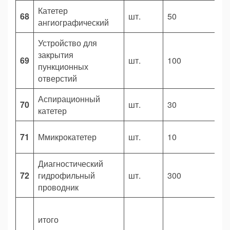
Катетер
68
шт.
50
3
ангиографический
Устройство для
закрытия
69
шт.
100
9
пункционных
отверстий
Аспирационный
70
шт.
30
1
катетер
71
Ммикрокатетер
шт.
10
2
Диагностический
72
гидрофильный
шт.
300
1
проводник
итого