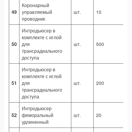
Коронарный
49
управляемый
шт.
10
7
проводник
Интродьюсер в
комплекте с иглой
50
для
шт.
500
1
трансрадиального
доступа
Интродьюсер в
комплекте с иглой
51
для
шт.
200
1
трансрадиального
доступа
Интродьюсер
52
феморальный
шт.
20
2
удлиненный