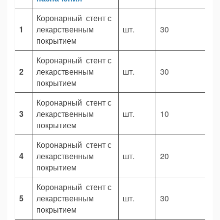
Коронарный стент с
1
лекарственным
шт.
30
2
покрытием
Коронарный стент с
2
лекарственным
шт.
30
2
покрытием
Коронарный стент с
3
лекарственным
шт.
10
4
покрытием
Коронарный стент с
4
лекарственным
шт.
20
1
покрытием
Коронарный стент с
5
лекарственным
шт.
30
1
покрытием