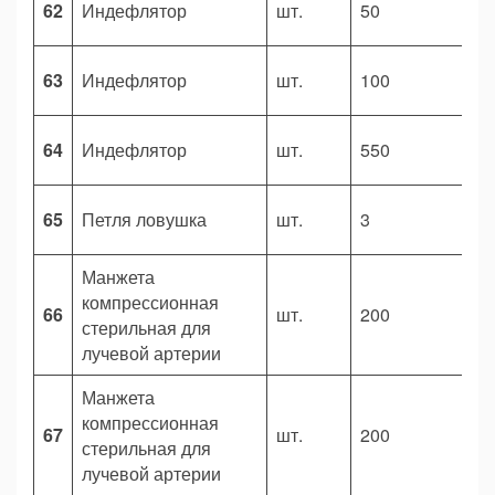
62
Индефлятор
шт.
50
4
63
Индефлятор
шт.
100
2
64
Индефлятор
шт.
550
1
65
Петля ловушка
шт.
3
1
Манжета
компрессионная
66
шт.
200
6
стерильная для
лучевой артерии
Манжета
компрессионная
67
шт.
200
8
стерильная для
лучевой артерии