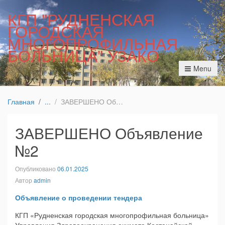
КГП "РУДНЕНСКАЯ
ГОРОДСКАЯ
МНОГОПРОФИЛЬНАЯ
БОЛЬНИЦА" УЗАКО
Menu
Главная
ЗАВЕРШЕНО Объявление №2
ЗАВЕРШЕНО Объявление
№2
Опубликовано
06.01.2025
Автор
admin
Объявление о проведении тендера
КГП «Рудненская городская многопрофильная больница»