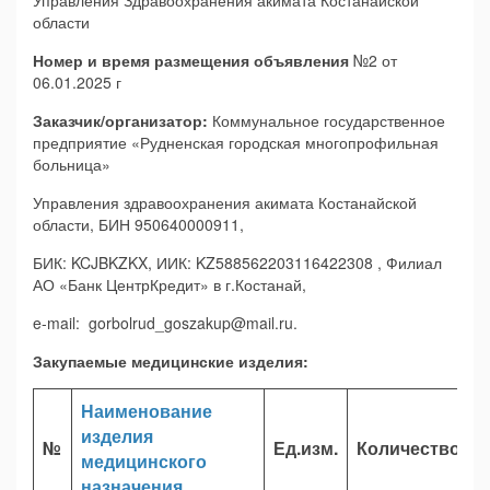
Управления Здравоохранения акимата Костанайской
области
Номер и время размещения объявления
№2 от
06.01.2025 г
Заказчик/организатор:
Коммунальное государственное
предприятие «Рудненская городская многопрофильная
больница»
Управления здравоохранения акимата Костанайской
области, БИН 950640000911,
БИК: KCJBKZKX, ИИК: KZ588562203116422308 , Филиал
АО «Банк ЦентрКредит» в г.Костанай,
e-mail: gorbolrud_goszakup@mail.ru.
Закупаемые медицинские изделия:
Наименование
ц
изделия
№
Ед.изм.
Количество
з
медицинского
т
назначения