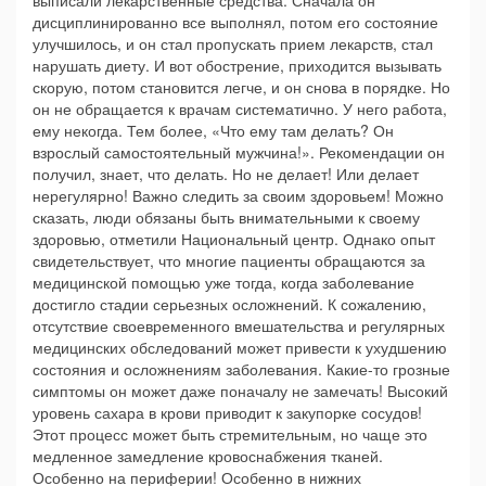
выписали лекарственные средства. Сначала он
дисциплинированно все выполнял, потом его состояние
улучшилось, и он стал пропускать прием лекарств, стал
нарушать диету. И вот обострение, приходится вызывать
скорую, потом становится легче, и он снова в порядке. Но
он не обращается к врачам систематично. У него работа,
ему некогда. Тем более, «Что ему там делать? Он
взрослый самостоятельный мужчина!». Рекомендации он
получил, знает, что делать. Но не делает! Или делает
нерегулярно! Важно следить за своим здоровьем! Можно
сказать, люди обязаны быть внимательными к своему
здоровью, отметили Национальный центр. Однако опыт
свидетельствует, что многие пациенты обращаются за
медицинской помощью уже тогда, когда заболевание
достигло стадии серьезных осложнений. К сожалению,
отсутствие своевременного вмешательства и регулярных
медицинских обследований может привести к ухудшению
состояния и осложнениям заболевания. Какие-то грозные
симптомы он может даже поначалу не замечать! Высокий
уровень сахара в крови приводит к закупорке сосудов!
Этот процесс может быть стремительным, но чаще это
медленное замедление кровоснабжения тканей.
Особенно на периферии! Особенно в нижних