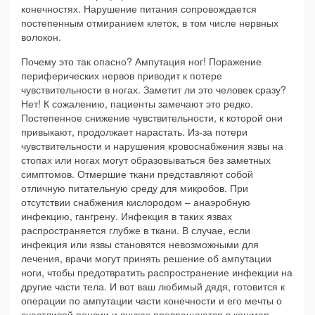
конечностях. Нарушение питания сопровождается
постепенным отмиранием клеток, в том числе нервных
волокон.
Почему это так опасно? Ампутация ног! Поражение
периферических нервов приводит к потере
чувствительности в ногах. Заметит ли это человек сразу?
Нет! К сожалению, пациенты замечают это редко.
Постепенное снижение чувствительности, к которой они
привыкают, продолжает нарастать. Из-за потери
чувствительности и нарушения кровоснабжения язвы на
стопах или ногах могут образовываться без заметных
симптомов. Отмершие ткани представляют собой
отличную питательную среду для микробов. При
отсутствии снабжения кислородом – анаэробную
инфекцию, гангрену. Инфекция в таких язвах
распространяется глубже в ткани. В случае, если
инфекция или язвы становятся невозможными для
лечения, врачи могут принять решение об ампутации
ноги, чтобы предотвратить распространение инфекции на
другие части тела. И вот ваш любимый дядя, готовится к
операции по ампутации части конечности и его мечты о
счастливой пенсии и внуках превращаются в кошмар.