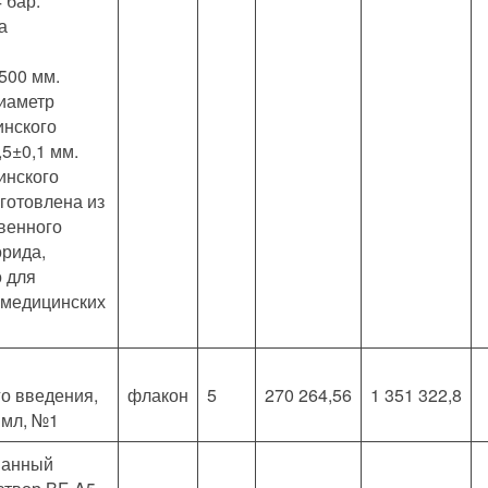
 бар.
а
500 мм.
иаметр
инского
,5±0,1 мм.
инского
готовлена из
венного
рида,
 для
 медицинских
го введения,
флакон
5
270 264,56
1 351 322,8
3 мл, №1
ванный