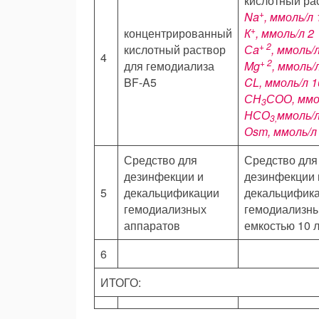
кислотный ра
+
Na
, ммоль/л
+
концентрированный
К
, ммоль/л
2
+ 2
кислотный раствор
С
a
, ммоль/
4
+ 2
для гемодиализа
Mg
, ммоль/
BF-A5
CL
, ммоль/л
1
СН
СОО, мм
3
НСО
ммоль/
3,
О
sm
, ммоль/
Средство для
Средство для
дезинфекции и
дезинфекции 
5
декальцификации
декальцифик
гемодиализных
гемодиализны
аппаратов
емкостью 10 л
6
ИТОГО: