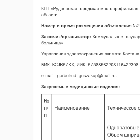
КГП «Рудненская городская многопрофильная 
области
Номер и время размещения объявления
№26
Заказчик/организатор:
Коммунальное государ
больница»
Управления здравоохранения акимата Костана
БИК: KCJBKZKX, ИИК: KZ588562203116422308 ,
e-mail: gorbolrud_goszakup@mail.ru.
Закупаемые медицинские изделия:
№
п/
Наименование
Техническое 
п
Одноразовые
Объем шприца