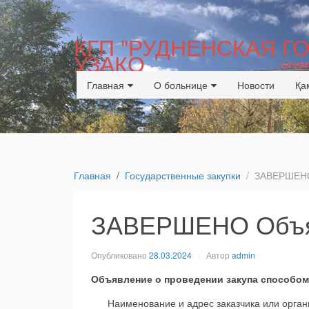
КГП "РУДНЕНСКАЯ 
УЗАКО
Главная
О больнице
Новости
Қа
Главная
Государственные закупки
ЗАВЕРШЕНО
ЗАВЕРШЕНО Объя
Опубликовано
28.03.2024
Автор
admin
Объявление о проведении закупа способо
Наименование и адрес заказчика или органи