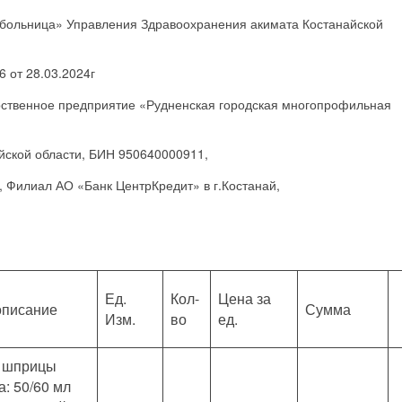
больница» Управления Здравоохранения акимата Костанайской
 от 28.03.2024г
ственное предприятие «Рудненская городская многопрофильная
йской области, БИН 950640000911,
 Филиал АО «Банк ЦентрКредит» в г.Костанай,
Ед.
Кол-
Цена за
описание
Сумма
Изм.
во
ед.
 шприцы
: 50/60 мл