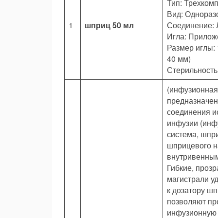
Тип: Трехком
Вид: Однораз
1
шприц 50 мл
Соединение: 
Игла: Прилож
Размер иглы: 
40 мм)
Стерильность
(инфузионная
предназначен
соединения и
инфузии (инф
система, шпр
шприцевого н
внутривенным
Гибкие, проз
магистрали у
к дозатору ш
позволяют пр
инфузионную 