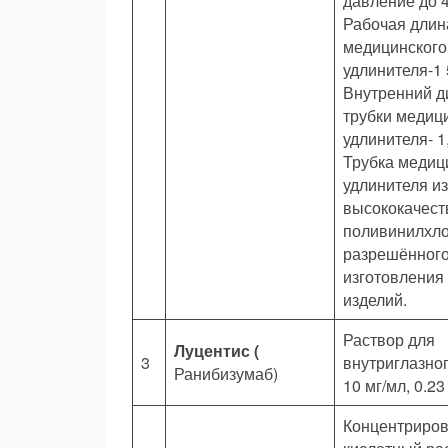
давление до 4
Рабочая длин
медицинского
удлинителя-1 
Внутренний д
трубки медиц
удлинителя- 1
Трубка медиц
удлинителя из
высококачест
поливинилхло
разрешённого
изготовления
изделий.
Раствор для
Луцентис
(
3
внутриглазно
Ранибизумаб)
10 мг/мл, 0.2
Концентриро