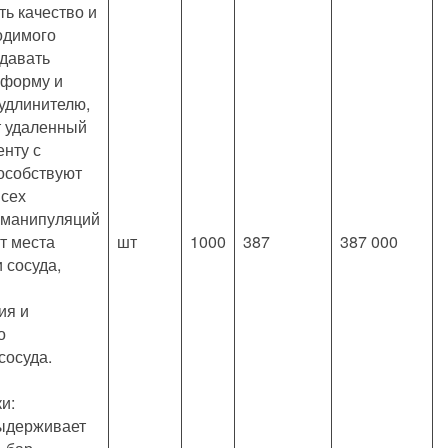
ть качество и
одимого
идавать
 форму и
удлинителю,
 удаленный
енту с
пособствуют
сех
 манипуляций
т места
шт
1000
387
387 000
 сосуда,
ия и
о
сосуда.
и:
ыдерживает