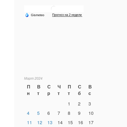
Март 2024
П
В
С
Ч
П
С
В
н
т
р
т
т
б
с
1
2
3
4
5
6
7
8
9
10
11
12
13
14
15
16
17