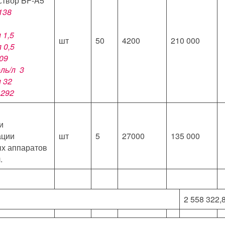
створ BF-A5
138
л
1,5
шт
50
4200
210 000
л
0,5
09
оль/л
3
л
32
л
292
и
ации
шт
5
27000
135 000
х аппаратов
.
2 558 322,