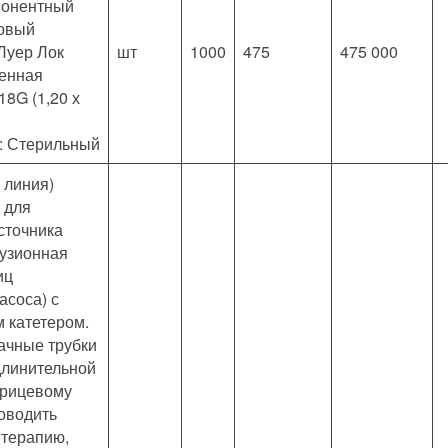
понентный
овый
Луер Лок
шт
1000
475
475 000
енная
18G (1,20 х
: Стерильный
 линия)
 для
сточника
узионная
иц
асоса) с
 катетером.
рачные трубки
длинительной
прицевому
оводить
терапию,