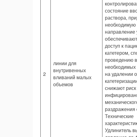
контролирова
состояние вв
раствора, пр
необходимую
направление 
обеспечивают
доступ к паци
катетером, с
проведению в
линии для
необходимых
внутривенных
2
на удалении о
вливаний малых
катетеризации
объемов
снижают риск
инфицирован
механическог
раздражения 
Технические
характеристик
Удлинитель в