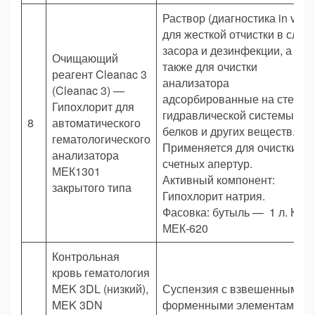
Раствор (диагностика in vitr
для жесткой отчистки в случ
засора и дезинфекции, а
Очищающий
также для очистки
реагент Cleanac 3
анализатора
(Cleanac 3) —
адсорбированные на стенка
Гипохлорит для
гидравлической системы от
8
автоматического
белков и других веществ.
гематологического
Применяется для очистки
анализатора
счетных апертур.
МЕК1301
Активный компонент:
закрытого типа
Гипохлорит натрия.
Фасовка: бутыль — 1 л. Код
МЕК-620
Контрольная
кровь гематология
MEK 3DL (низкий),
Суспензия с взвешенными
MEK 3DN
форменными элементами,