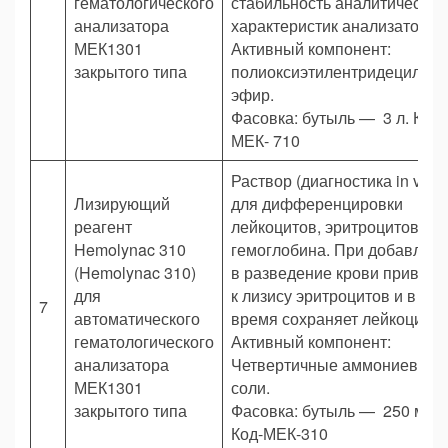
гематологического
стабильность аналитических
анализатора
характеристик анализаторов
МЕК1301
Активный компонент:
закрытого типа
полиоксиэтилентридецилов
эфир.
Фасовка: бутыль — 3 л. Код
МЕК- 710
Раствор (диагностика in vitro
Лизирующий
для дифференцировки
реагент
лейкоцитов, эритроцитов и
Hemolynac 310
гемоглобина. При добавлен
(Hemolynac 310)
в разведение крови приводи
для
к лизису эритроцитов и в то 
7
автоматического
время сохраняет лейкоциты.
гематологического
Активный компонент:
анализатора
Четвертичные аммониевые
МЕК1301
соли.
закрытого типа
Фасовка: бутыль — 250 мл.
Код-МЕК-310