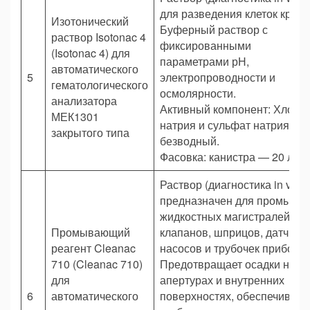
для разведения клеток крови
Изотонический
Буферный раствор с
раствор Isotonac 4
фиксированными
(Isotonac 4) для
параметрами рН,
автоматического
5
электропроводности и
гематологического
осмолярности.
анализатора
Активный компонент: Хлори
МЕК1301
натрия и сульфат натрия
закрытого типа
безводный.
Фасовка: канистра — 20 л.
Раствор (диагностика in vitro)
предназначен для промывки
жидкостных магистралей,
Промывающий
клапанов, шприцов, датчиков
реагент Cleanac
насосов и трубочек прибора.
710 (Cleanac 710)
Предотвращает осадки на
для
апертурах и внутренних
6
автоматического
поверхностях, обеспечивает