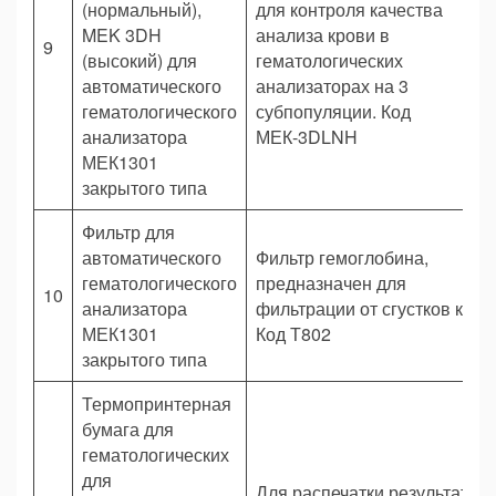
(нормальный),
для контроля качества
MEK 3DH
анализа крови в
9
(высокий) для
гематологических
автоматического
анализаторах на 3
гематологического
субпопуляции. Код
анализатора
МЕК-3DLNH
МЕК1301
закрытого типа
Фильтр для
автоматического
Фильтр гемоглобина,
гематологического
предназначен для
10
анализатора
фильтрации от сгустков кров
МЕК1301
Код Т802
закрытого типа
Термопринтерная
бумага для
гематологических
для
Для распечатки результатов