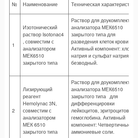
№
Наименование
Техническая характеристика
Раствор для доукомплектац
Изотонический
анализатора МЕК6510
раствор Isotonac4
закрытого типа для
, совместим с
разведения клеток крови.
1
анализатором
Активный компонент: хлорид
МЕК6510
натрия и сульфат натрия
закрытого типа
безводный.
Раствор для доукомплектац
Лизирующий
анализатора МЕК6510
реагент
закрытого типа для
Hemolynac 3N,
дифференцировки
2
совместим с
лейкоцитов, эритроцитов и
анализатором
гемоглобина. Активный
МЕК 6510
компонент: Четвертичные
закрытого типа
аммониевые соли.