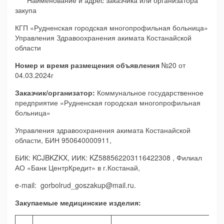
Наименование и адрес заказчика или организатора
закупа
КГП «Рудненская городская многопрофильная больница»
Управления Здравоохранения акимата Костанайской
области
Номер и время размещения объявления
№20 от
04.03.2024г
Заказчик/организатор:
Коммунальное государственное
предприятие «Рудненская городская многопрофильная
больница»
Управления здравоохранения акимата Костанайской
области, БИН 950640000911,
БИК: KCJBKZKX, ИИК: KZ588562203116422308 , Филиал
АО «Банк ЦентрКредит» в г.Костанай,
e-mail: gorbolrud_goszakup@mail.ru.
Закупаемые медицинские изделия: