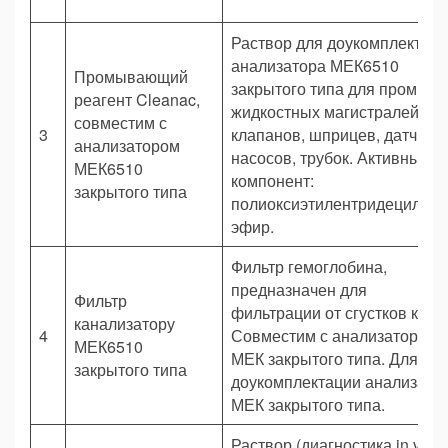
Раствор для доукомплектац
анализатора МЕК6510
Промывающий
закрытого типа для промывк
реагент Cleanac,
жидкостных магистралей,
совместим с
3
клапанов, шприцев, датчиков
анализатором
насосов, трубок. Активный
МЕК6510
компонент:
закрытого типа
полиоксиэтилентридецилов
эфир.
Фильтр гемоглобина,
предназначен для
Фильтр
фильтрации от сгустков кров
канализатору
4
Совместим с анализатором
МЕК6510
МЕК закрытого типа. Для
закрытого типа
доукомплектации анализато
МЕК закрытого типа.
Раствор (диагностика in vitro)