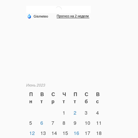
Июнь 2023
П
В
С
Ч
П
С
В
н
т
р
т
т
б
с
1
2
3
4
5
6
7
8
9
10
11
12
13
14
15
16
17
18