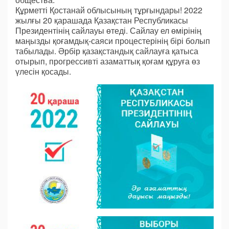
Құрметті Қостанай облысының тұрғындары! 2022
жылғы 20 қарашада Қазақстан Республикасы
Президентінің сайлауы өтеді. Сайлау ел өмірінің
маңызды қоғамдық-саяси процестерінің бірі болып
табылады. Әрбір қазақстандық сайлауға қатыса
отырып, прогрессивті азаматтық қоғам құруға өз
үлесін қосады.